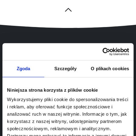
Zgoda
Szczegóły
O plikach cookies
Niniejsza strona korzysta z plików cookie
Wykorzystujemy pliki cookie do spersonalizowania treści
i reklam, aby oferować funkcje społecznościowe i
Doskonałe miejsce do wypoczynku,
analizować ruch w naszej witrynie. Informacje o tym, jak
celebracji posiłków oraz uroczystości rodzinnych
korzystasz z naszej witryny, udostępniamy partnerom
społecznościowym, reklamowym i analitycznym.
Partnerzy mogą połączyć te informacje z innymi danymi