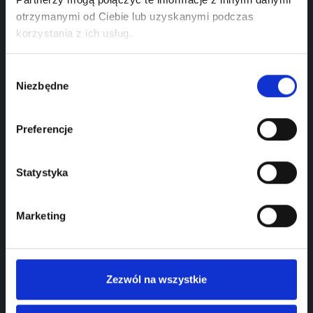
+48 690 360 630
otrzymanymi od Ciebie lub uzyskanymi podczas
korzystania z ich usług.
phudorotaduks@gmail.com
Wybór
Poznańska 47, 62-095 Murowana Goślina
Niezbędne
zgody
Preferencje
Statystyka
Marketing
Zezwól na wszystkie