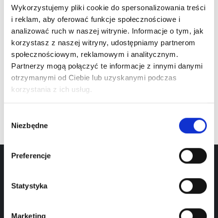
Wykorzystujemy pliki cookie do spersonalizowania treści
i reklam, aby oferować funkcje społecznościowe i
Meta
analizować ruch w naszej witrynie. Informacje o tym, jak
korzystasz z naszej witryny, udostępniamy partnerom
Zaloguj się
społecznościowym, reklamowym i analitycznym.
Partnerzy mogą połączyć te informacje z innymi danymi
Kanał wpisów
otrzymanymi od Ciebie lub uzyskanymi podczas
Kanał komentarzy
korzystania z ich usług.
WordPress.org
Wybór
Niezbędne
zgody
Preferencje
Statystyka
Marketing