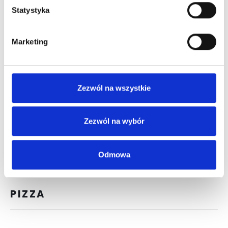
Statystyka
ETON MESS 250 g
27 zł
Beza, truskawka, borówka, mięta, biała śmietana
Marketing
SELEKCJA LODÓW 200 g
26 PLN
Owoce sezonowe, bita śmietana
Zezwól na wszystkie
Zezwól na wybór
Odmowa
PIZZA