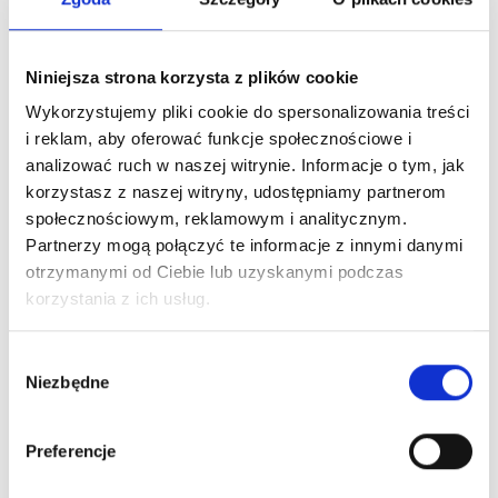
BURGER 550 g
Niniejsza strona korzysta z plików cookie
52 zł
Szarpana wieprzowina, kimchi, wasabi, pomidor, sałata,
Wykorzystujemy pliki cookie do spersonalizowania treści
łódeczki ziemniaczane
i reklam, aby oferować funkcje społecznościowe i
analizować ruch w naszej witrynie. Informacje o tym, jak
korzystasz z naszej witryny, udostępniamy partnerom
społecznościowym, reklamowym i analitycznym.
Partnerzy mogą połączyć te informacje z innymi danymi
otrzymanymi od Ciebie lub uzyskanymi podczas
korzystania z ich usług.
DESERY
Wybór
Niezbędne
zgody
TARTA 250 g
29 zł
Preferencje
Owoce sezonowe, biała czekolada, lody szczawiowe