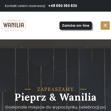
+48 690 360 630
Kontakt celem rezerwacji:
Zamów on-line
ZAPRASZAMY
Pieprz & Wanilia
D
o
s
k
o
n
a
ł
e
m
i
e
j
s
c
e
d
o
w
y
p
o
c
z
y
n
k
u
,
c
e
l
e
b
r
a
c
j
i
p
o