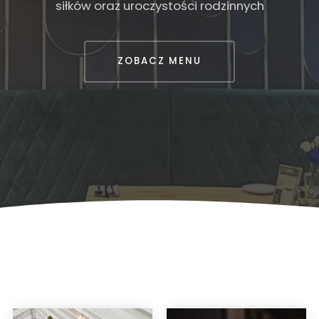
s
i
ł
k
ó
w
o
r
a
z
u
r
o
c
z
y
s
t
o
ś
c
i
r
o
d
z
i
n
n
y
c
h
ZOBACZ MENU