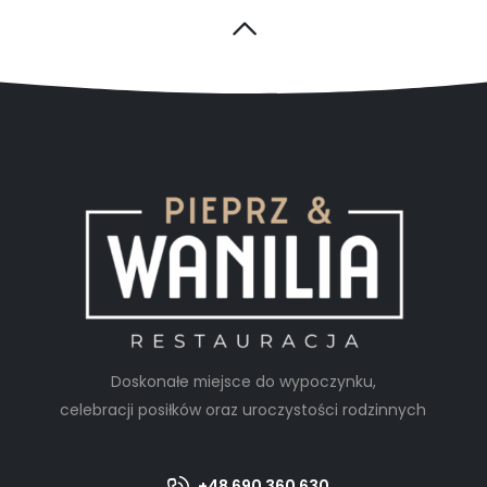
Doskonałe miejsce do wypoczynku,
celebracji posiłków oraz uroczystości rodzinnych
+48 690 360 630