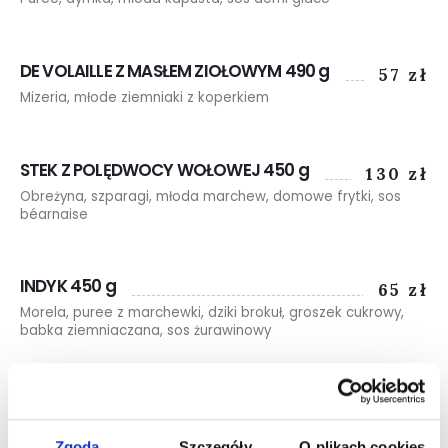
DE VOLAILLE Z MASŁEM ZIOŁOWYM 490 g
57 zł
Mizeria, młode ziemniaki z koperkiem
STEK Z POLĘDWOCY WOŁOWEJ 450 g
130 zł
Obreżyna, szparagi, młoda marchew, domowe frytki, sos
béarnaise
INDYK 450 g
65 zł
Morela, puree z marchewki, dziki brokuł, groszek cukrowy,
babka ziemniaczana, sos żurawinowy
ŁOSOŚ 480 g
72 zł
Puree z pieczonych batatów, zielony szparag, sałątka z
cytrusami, velouté porowy
Zgoda
Szczegóły
O plikach cookies