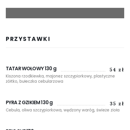
PRZYSTAWKI
TATAR WOŁOWY 130 g
54 zł
Kiszona rzodkiewka, majonez szczypiorkowy, plastyczne
żółtko, bułeczka cebularzowa
PYRA Z GZIKIEM 130 g
35 zł
Cebula, oliwa szczypiorkowa, wędzony waróg, świeże zioła